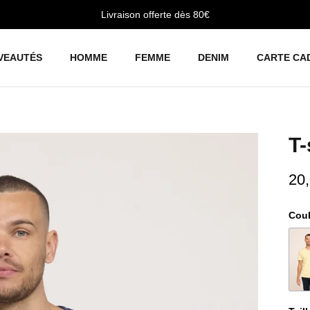
Livraison offerte dès 80€
VEAUTÉS
HOMME
FEMME
DENIM
CARTE CA
T-
20
Cou