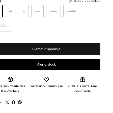
e
Guide des tailles
M
L
XL
XXL
XXXL
XXXL
Bientôt disponible
Alerte stock
raison offerte dès
Satisfait ou remboursé
-10% sur votre 1ère
80€ d'achats
commande
ger