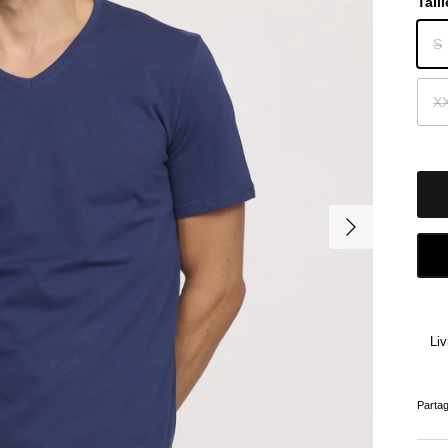
Taill
S
X
Suivant
Liv
Parta