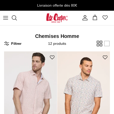
Aller au contenu
Livraison offerte dès 80€
Compte
Panier
Chemises Homme
Filtrer
12 produits