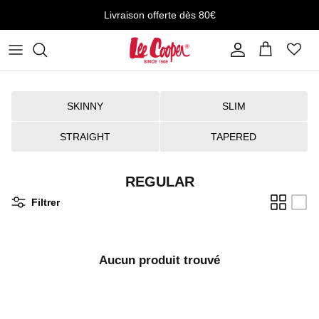
Aller au contenu
Livraison offerte dès 80€
Compte
Panier
SKINNY
SLIM
STRAIGHT
TAPERED
REGULAR
Filtrer
Aucun produit trouvé