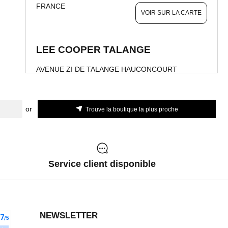
FRANCE
VOIR SUR LA CARTE
LEE COOPER TALANGE
AVENUE ZI DE TALANGE HAUCONCOURT
57525 TALANGE
FRANCE
VOIR SUR LA CARTE
or
Trouve la boutique la plus proche
LEE COOPER TROYES
VOIE DU BOIS
Service client disponible
10150 PONT SAINTE MARIE
960411497
FRANCE
VOIR SUR LA CARTE
NEWSLETTER