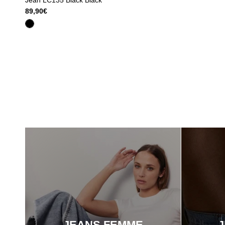
Jean LC135 Black Black
89,90€
JEANS FEMME