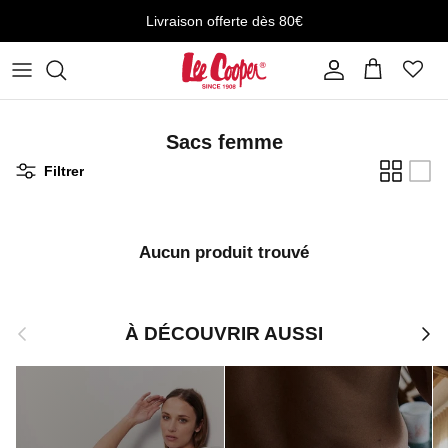
Aller au contenu
Livraison offerte dès 80€
Compte
Panier
Sacs femme
Filtrer
Aucun produit trouvé
Précédent
Suiv
À DÉCOUVRIR AUSSI