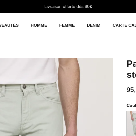
Livraison offerte dès 80€
VEAUTÉS
HOMME
FEMME
DENIM
CARTE CA
P
s
95
Cou