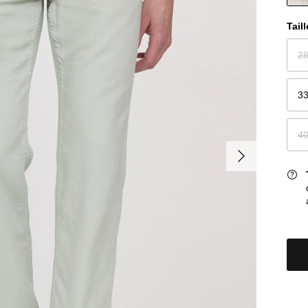
Taill
2
3
4
Suivant