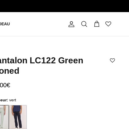
DEAU
Compte
Panier
Recherche
antalon LC122 Green
toned
,00€
leur:
vert