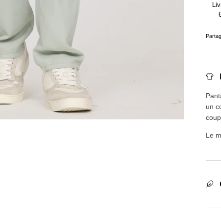
Liv
Parta
Pant
un c
coup
Le m