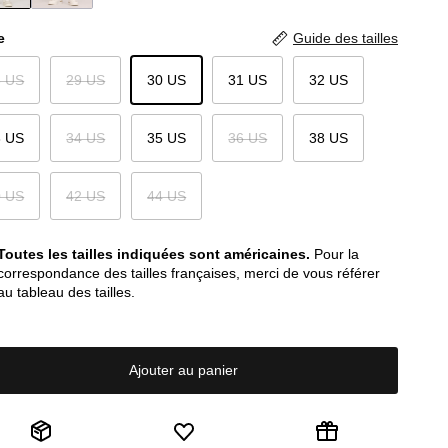
e
Guide des tailles
8 US
29 US
30 US
31 US
32 US
3 US
34 US
35 US
36 US
38 US
0 US
42 US
44 US
Toutes les tailles indiquées sont américaines.
Pour la
correspondance des tailles françaises, merci de vous référer
au tableau des tailles.
Ajouter au panier