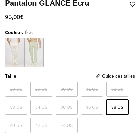
Pantalon GLANCE Écru
95,00€
Couleur:
Écru
Taille
Guide des tailles
28 US
29 US
30 US
31 US
32 US
33 US
34 US
35 US
36 US
38 US
40 US
42 US
44 US