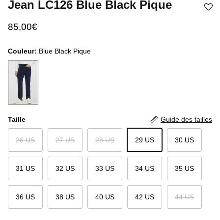
Jean LC126 Blue Black Pique
85,00€
Couleur:
Blue Black Pique
Taille
Guide des tailles
26 US
27 US
28 US
29 US
30 US
31 US
32 US
33 US
34 US
35 US
36 US
38 US
40 US
42 US
44 US