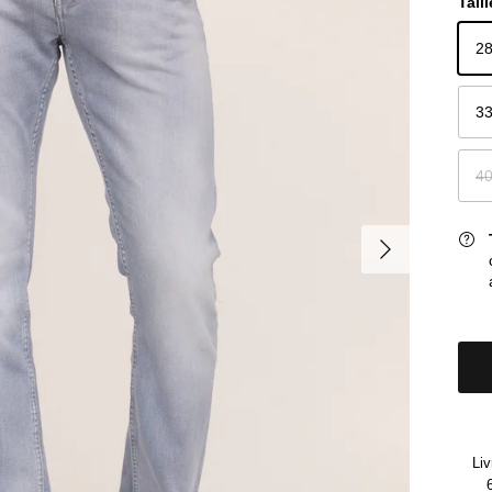
Taill
2
3
4
Suivant
Liv