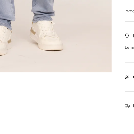
Parta
Le m