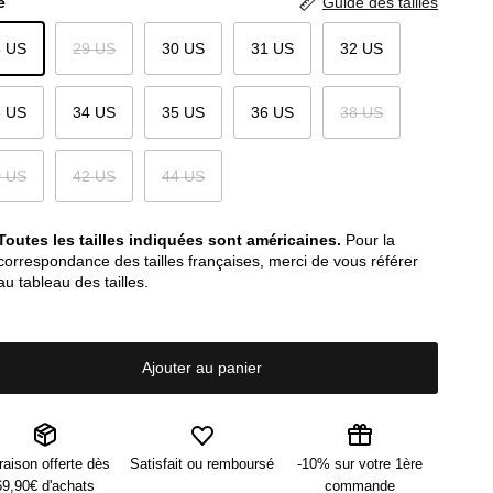
e
Guide des tailles
8 US
29 US
30 US
31 US
32 US
3 US
34 US
35 US
36 US
38 US
0 US
42 US
44 US
Toutes les tailles indiquées sont américaines.
Pour la
correspondance des tailles françaises, merci de vous référer
au tableau des tailles.
Ajouter au panier
raison offerte dès
Satisfait ou remboursé
-10% sur votre 1ère
69,90€ d'achats
commande