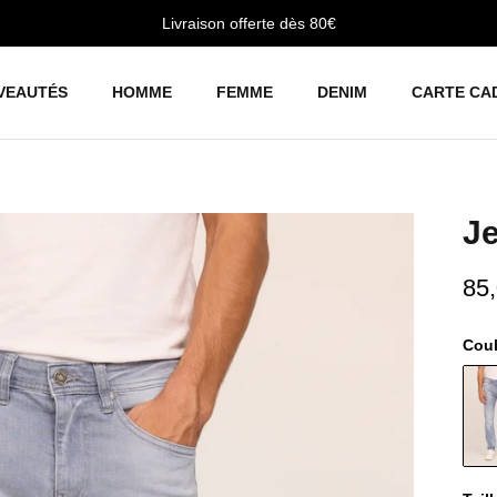
Livraison offerte dès 80€
VEAUTÉS
HOMME
FEMME
DENIM
CARTE CA
Je
85
Cou