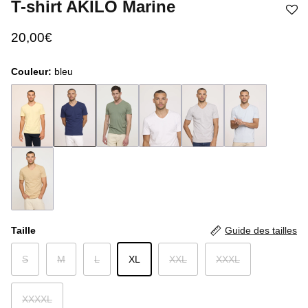
T-shirt AKILO Marine
20,00€
Couleur:
bleu
Taille
Guide des tailles
S
M
L
XL
XXL
XXXL
XXXXL