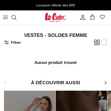
Aller au contenu
Livraison offerte dès 80€
Compte
Panier
VESTES - SOLDES FEMME
Filtrer
Aucun produit trouvé
Précédent
Suiv
À DÉCOUVRIR AUSSI