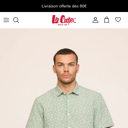
Aller au contenu
Livraison offerte dès 80€
Compte
Panier