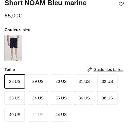
Short NOAM Bleu marine
65,00€
Couleur:
bleu
Taille
Guide des tailles
28 US
29 US
30 US
31 US
32 US
33 US
34 US
35 US
36 US
38 US
40 US
42 US
44 US