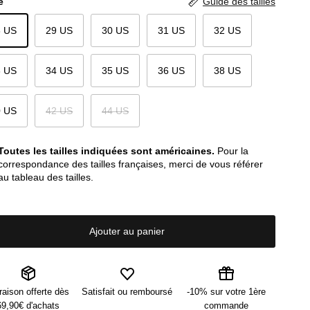
e
Guide des tailles
8 US
29 US
30 US
31 US
32 US
3 US
34 US
35 US
36 US
38 US
0 US
42 US
44 US
Toutes les tailles indiquées sont américaines.
Pour la
correspondance des tailles françaises, merci de vous référer
au tableau des tailles.
Ajouter au panier
raison offerte dès
Satisfait ou remboursé
-10% sur votre 1ère
69,90€ d'achats
commande