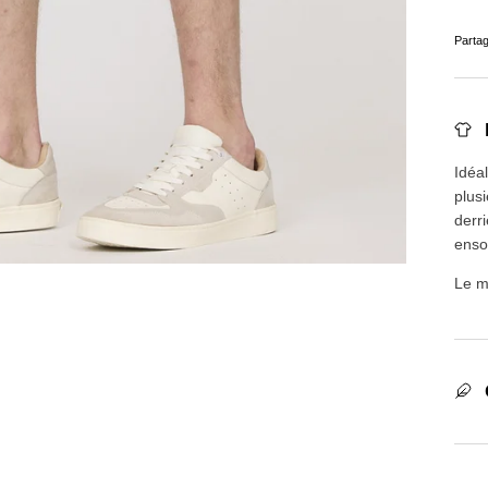
Parta
Idéal
plusi
derri
ensol
Le m