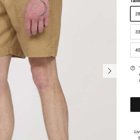
Taill
2
3
4
Suivant
Liv