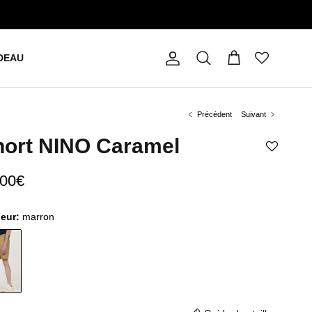
DEAU
Compte
Panier
Recherche
Précédent
Suivant
hort NINO Caramel
,00€
leur:
marron