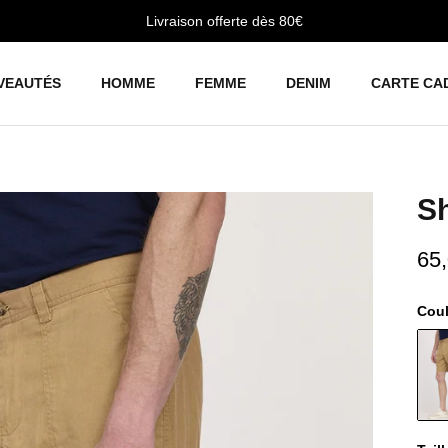
Livraison offerte dès 80€
VEAUTÉS
HOMME
FEMME
DENIM
CARTE CA
S
65
Cou