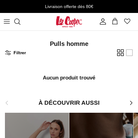
Aller au contenu
Livraison offerte dès 80€
Compte
Panier
Pulls homme
Filtrer
Aucun produit trouvé
Précédent
Suiv
À DÉCOUVRIR AUSSI