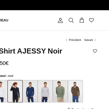
DEAU
Compte
Panier
Recherche
Précédent
Suivant
Shirt AJESSY Noir
,50€
leur:
noir