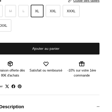
e
Guide des tailles
M
L
XL
XXL
XXXL
XXXL
Ajouter au panier
raison offerte dès
Satisfait ou remboursé
-10% sur votre 1ère
80€ d'achats
commande
ger
Description