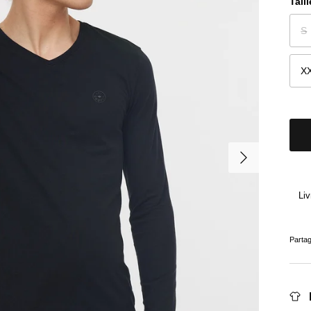
Taill
S
X
Suivant
Liv
Parta