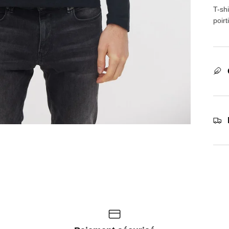
T-sh
poir