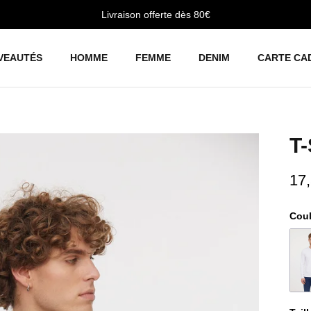
Livraison offerte dès 80€
VEAUTÉS
HOMME
FEMME
DENIM
CARTE CA
T-
17
Cou