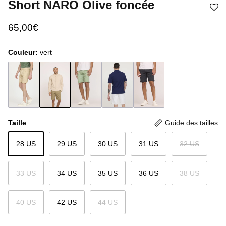
Short NARO Olive foncée
65,00€
Couleur:
vert
Taille
Guide des tailles
28 US
29 US
30 US
31 US
32 US
33 US
34 US
35 US
36 US
38 US
40 US
42 US
44 US