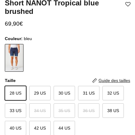
Short NANOT Tropical blue
brushed
69,90€
Couleur:
bleu
Taille
Guide des tailles
28 US
29 US
30 US
31 US
32 US
33 US
34 US
35 US
36 US
38 US
40 US
42 US
44 US