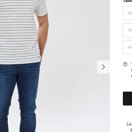
Taill
2
3
4
Suivant
Liv