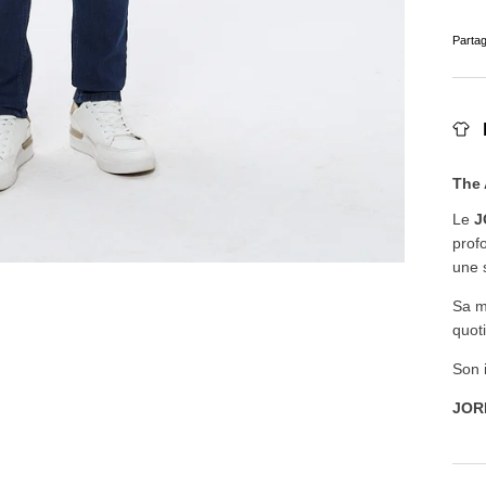
Parta
The 
Le
J
prof
une s
Sa m
quot
Son 
JOR