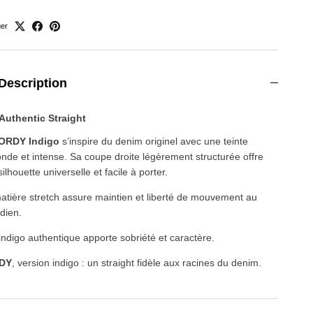
ger
Description
Authentic Straight
ORDY Indigo
s’inspire du denim originel avec une teinte
onde et intense. Sa coupe droite légèrement structurée offre
ilhouette universelle et facile à porter.
atière stretch assure maintien et liberté de mouvement au
idien.
indigo authentique apporte sobriété et caractère.
DY
, version indigo : un straight fidèle aux racines du denim.