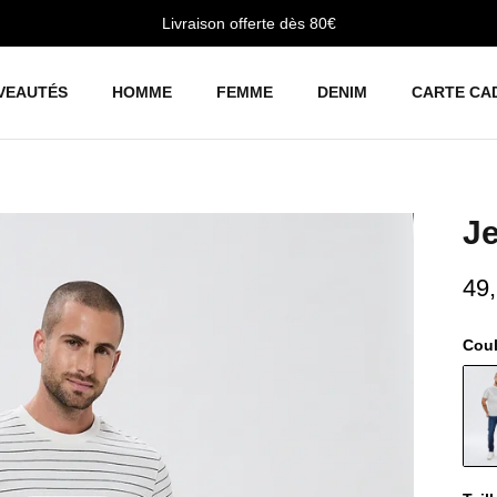
Livraison offerte dès 80€
VEAUTÉS
HOMME
FEMME
DENIM
CARTE CA
J
49
Cou