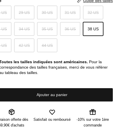
e
Guide des tailles
8 US
29 US
30 US
31 US
32 US
3 US
34 US
35 US
36 US
38 US
0 US
42 US
44 US
Toutes les tailles indiquées sont américaines.
Pour la
correspondance des tailles françaises, merci de vous référer
au tableau des tailles.
Ajouter au panier
raison offerte dès
Satisfait ou remboursé
-10% sur votre 1ère
69,90€ d'achats
commande