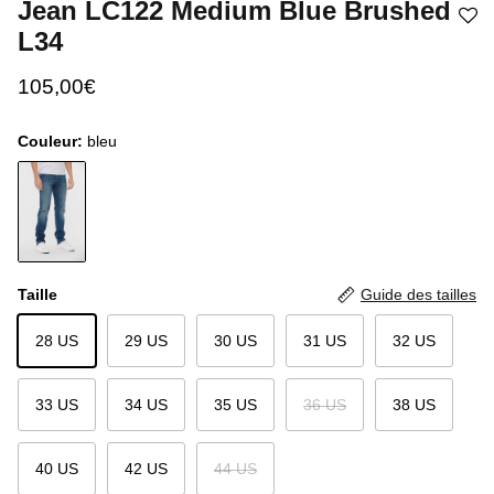
Jean LC122 Medium Blue Brushed
L34
105,00€
Couleur:
bleu
Taille
Guide des tailles
28 US
29 US
30 US
31 US
32 US
33 US
34 US
35 US
36 US
38 US
40 US
42 US
44 US