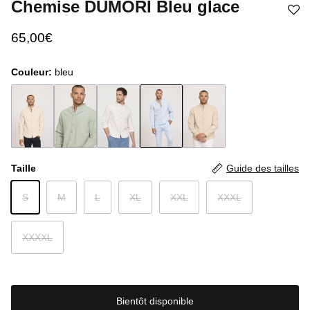
Chemise DUMORI Bleu glace
65,00€
Couleur:
bleu
Taille
Guide des tailles
S
M
L
XL
XXL
XXXL
XXXXL
Bientôt disponible