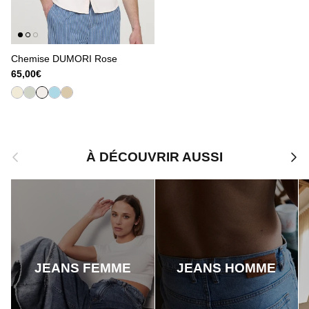
Chemise DUMORI Rose
65,00€
Précédent
Suiv
À DÉCOUVRIR AUSSI
JEANS FEMME
JEANS HOMME