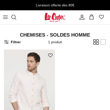
Aller au contenu
Livraison offerte dès 80€
Compte
Panier
CHEMISES - SOLDES HOMME
Filtrer
1 produit